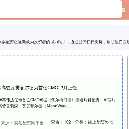
首页
盛康策略
/股票配资正逐渐成为投资者的得力助手，通过提供杠杆支持，帮助他们在
高管瓦贡菲尔德为首任CMO, 2月上任
##英伟达任命首位CMO#]据《华尔街日报》报道屿科配资，AI芯片
莉森・瓦贡菲尔德（AlisonWago....
查看：
102
分类：
线上配资炒股
来源：实盘配资网平台