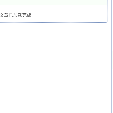
文章已加载完成
深证成指
14110.12
57%
-34.08
-0.24%