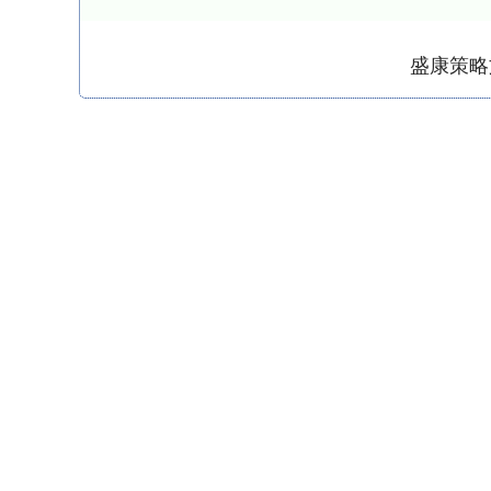
盛康策略
上证指数
3900.35
00
-0.01%
21.92
0.