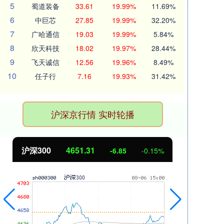
5
蜀道装备
33.61
19.99%
11.69%
6
中巨芯
27.85
19.99%
32.20%
7
广哈通信
19.03
19.99%
5.84%
8
欣天科技
18.02
19.97%
28.44%
9
飞天诚信
12.56
19.96%
8.49%
10
任子行
7.16
19.93%
31.42%
沪深京行情 实时轮播
沪深300
4651.31
北
-6.85
-0.15%