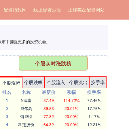
配资指数网
线上配资炒股
正规实盘配资网站
股市中捕捉更多的投资机会。
个股实时涨跌榜
个股跌幅
个股流入
个股流出
换手率
个股涨幅
排名
名称
最新价
涨幅
换手率
1
N津富
37.49
114.72%
77.46%
2
威尔高
39.83
20.01%
17.76%
3
锴威特
77.82
20.00%
1.17%
4
科翔股份
64.32
20.00%
12.21%