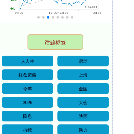
话题标签
人人生
启动
红盘策略
上海
今年
全国
2026
大会
降息
陕西
持续
助力