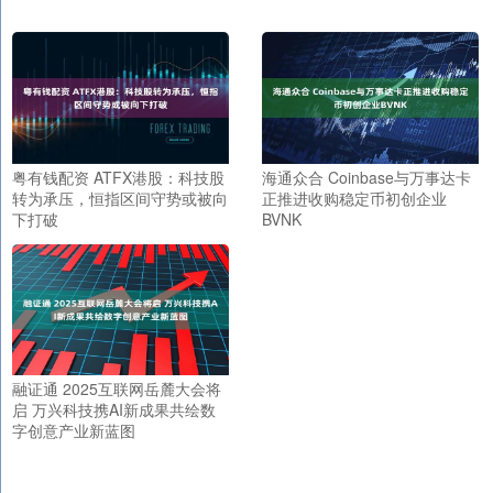
粤有钱配资 ATFX港股：科技股
海通众合 Coinbase与万事达卡
转为承压，恒指区间守势或被向
正推进收购稳定币初创企业
下打破
BVNK
融证通 2025互联网岳麓大会将
启 万兴科技携AI新成果共绘数
字创意产业新蓝图