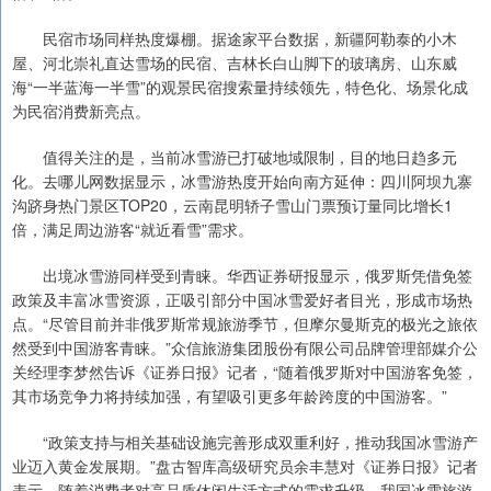
民宿市场同样热度爆棚。据途家平台数据，新疆阿勒泰的小木
屋、河北崇礼直达雪场的民宿、吉林长白山脚下的玻璃房、山东威
海“一半蓝海一半雪”的观景民宿搜索量持续领先，特色化、场景化成
为民宿消费新亮点。
值得关注的是，当前冰雪游已打破地域限制，目的地日趋多元
化。去哪儿网数据显示，冰雪游热度开始向南方延伸：四川阿坝九寨
沟跻身热门景区TOP20，云南昆明轿子雪山门票预订量同比增长1
倍，满足周边游客“就近看雪”需求。
出境冰雪游同样受到青睐。华西证券研报显示，俄罗斯凭借免签
政策及丰富冰雪资源，正吸引部分中国冰雪爱好者目光，形成市场热
点。“尽管目前并非俄罗斯常规旅游季节，但摩尔曼斯克的极光之旅依
然受到中国游客青睐。”众信旅游集团股份有限公司品牌管理部媒介公
关经理李梦然告诉《证券日报》记者，“随着俄罗斯对中国游客免签，
其市场竞争力将持续加强，有望吸引更多年龄跨度的中国游客。”
“政策支持与相关基础设施完善形成双重利好，推动我国冰雪游产
业迈入黄金发展期。”盘古智库高级研究员余丰慧对《证券日报》记者
表示，随着消费者对高品质休闲生活方式的需求升级，我国冰雪旅游